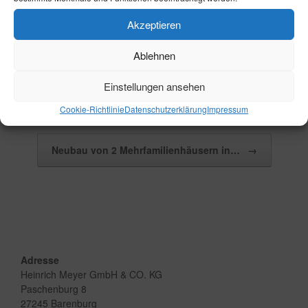
Akzeptieren
Ablehnen
Einstellungen ansehen
Beitragsnavigation
←
Neubau eines Mehrfamilienhauses mit 6…
Cookie-Richtlinie
Datenschutzerklärung
Impressum
Neubau von 2 Mehrfamilienhäusern in…
→
Adresse
Heinrich Meyer GmbH & CO. KG
Paschenburg 8
27245 Barenburg