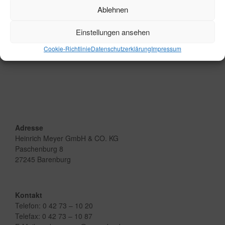
←
Gewerbe
Ablehnen
Einstellungen ansehen
Preisgekrönter Remisenpavillion in Affinghausen
→
Cookie-Richtlinie
Datenschutzerklärung
Impressum
Adresse
Heinrich Meyer GmbH & CO. KG
Paschenburg 8
27245 Barenburg
Kontakt
Telefon: 0 42 73 – 10 20
Telefax: 0 42 73 – 10 87