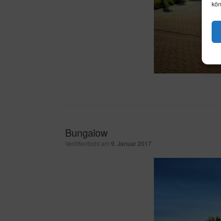
kön
Bungalow
Veröffentlicht am
9. Januar 2017