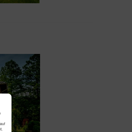
m
 auf
t,