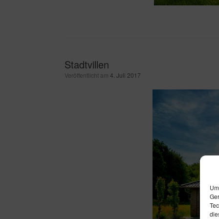
Stadtvillen
Veröffentlicht am
4. Juli 2017
Um 
Ger
Tec
die